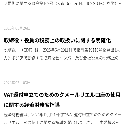
る罰則に関する政令第102号（Sub-Decree No. 102 SD.Es）を発出し
ました。 同政令は、会計監査法違反に対する具体的な違反行為及
び罰金額を、罰則の賦課・管 ...
2026年05月26日
取締役・役員の税務上の取扱いに関する明確化
税務総局（GDT）は、2025年6月20日付で指導第19116号を発出し、
カンボジアで勤務する取締役会メンバー及び会社役員の税務上の取
扱いに関する詳細な指針を示しました。 同指導は、取締役・役員
に対する報酬が、国内・国外いずれで支払われる場 ...
2025年03月03日
VAT還付申立てのためのクメールリエル口座の使用
に関する経済財務省指導
経済財務省は、2024年12月24日付でVAT還付申立てのためのクメー
ルリエル口座の使用に関する指導を発出しました。 中規模及び