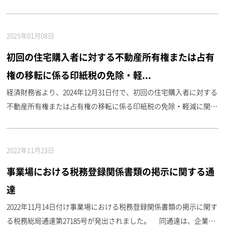
大規模納税者等は、同指導により、VATの還付を受けるためには、
リエル建ての銀行口座が必要ということになりました ...
2025年01月08日
初回の住宅購入者に対する不動産所有権または占有
権の移転に係る印紙税の免除・軽...
経済財務省より、2024年12月31日付で、初回の住宅購入者に対する
不動産所有権または占有権の移転に係る印紙税の免除・軽減に関す
る通達第020号が発出されました。 以下、同通達の主な内容につ
いて説明します。 １. 免除・軽減の対象期間 ...
2022年11月23日
事業場における税務登録関係書類の掲示に関する通
達
2022年11月14日付け事業場における税務登録関係書類の掲示に関す
る税務総局通達第27185号が発出されました。 同通達は、企業の