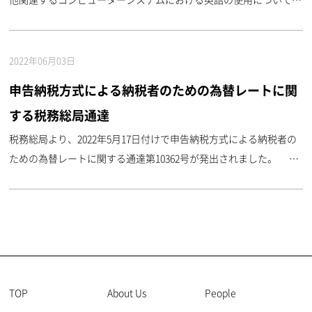
通知の提出期限に関する通達第57号が発出されました。 同通達
によれば、会計等のシステムにおいて英語を利用す ...
2022年06月03日
申告納税方式による納税者のための為替レートに関
する税務総局通達
税務総局より、2022年5月17日付けで申告納税方式による納税者の
ための為替レートに関する通達第10362号が発出されました。 同
通達では、下記のとおり、税務総局が発表する為替レートの利用に
関するガイドラインが示されています。 また、同 ...
TOP
About Us
People