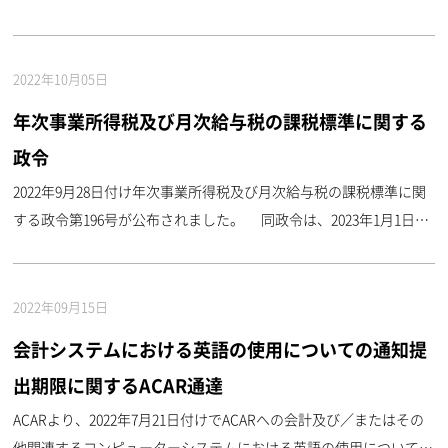
オーナー、取締役及び管理者に対し、各事業場に、以下の有効な税
務登録関連書類を掲示するよう通達しており、同通 ...
2022年10月05日
年次事業所得税及び月次給与税の課税標準に関する
政令
2022年9月28日付け年次事業所得税及び月次給与税の課税標準に関
する政令第196号が公布されました。 同政令は、2023年1月1日以
降の個人事業主に対する年次事業所得税、カンボジアに居住する労
働者に対する月次給与税等の課税標準について定 ...
2022年09月15日
会計システムにおける英語の使用についての通知提
出期限に関するACAR通達
ACARより、2022年7月21日付けでACARへの会計及び／またはその
他関連するコンピューターシステムにおける英語の使用についての