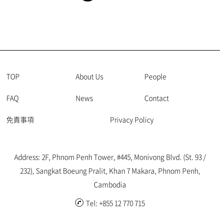
TOP
About Us
People
FAQ
News
Contact
免責事項
Privacy Policy
Address: 2F, Phnom Penh Tower, #445, Monivong Blvd. (St. 93 /
232), Sangkat Boeung Pralit, Khan 7 Makara, Phnom Penh,
Cambodia
Tel: +855 12 770 715