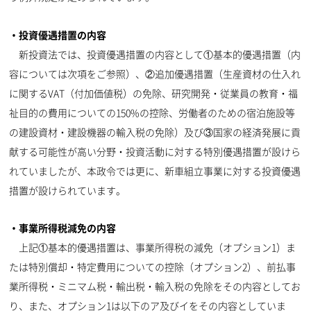
・投資優遇措置の内容
新投資法では、投資優遇措置の内容として①基本的優遇措置（内
容については次項をご参照）、②追加優遇措置（生産資材の仕入れ
に関するVAT（付加価値税）の免除、研究開発・従業員の教育・福
祉目的の費用についての150%の控除、労働者のための宿泊施設等
の建設資材・建設機器の輸入税の免除）及び③国家の経済発展に貢
献する可能性が高い分野・投資活動に対する特別優遇措置が設けら
れていましたが、本政令では更に、新車組立事業に対する投資優遇
措置が設けられています。
・事業所得税減免の内容
上記①基本的優遇措置は、事業所得税の減免（オプション1）ま
たは特別償却・特定費用についての控除（オプション2）、前払事
業所得税・ミニマム税・輸出税・輸入税の免除をその内容としてお
り、また、オプション1は以下のア及びイをその内容としていま