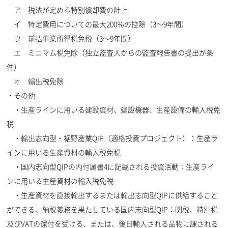
ア 税法が定める特別償却費の計上
イ 特定費用についての最大200％の控除（3〜9年間）
ウ 前払事業所得税免税（3〜9年間）
エ ミニマム税免除（独立監査人からの監査報告書の提出が条
件）
オ 輸出税免除
・その他
・生産ラインに用いる建設資材、建設機器、生産設備の輸入税免
税
・輸出志向型・裾野産業QIP（適格投資プロジェクト）：生産ラ
インに用いる生産資材の輸入税免税
・国内志向型QIPの内付属書4に記載される投資活動：生産ライ
ンに用いる生産資材の輸入税免税
・生産資材を直接輸出するまたは輸出志向型QIPに供給すること
ができる、納税義務を果たしている国内志向型QIP：関税、特別税
及びVATの還付を受ける、または、後日輸入される品物に課される