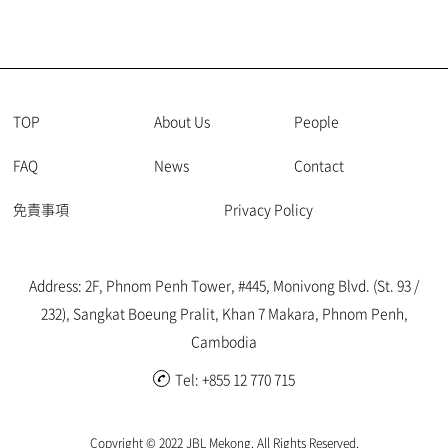
TOP
About Us
People
FAQ
News
Contact
免責事項
Privacy Policy
Address: 2F, Phnom Penh Tower, #445, Monivong Blvd. (St. 93 /
232), Sangkat Boeung Pralit, Khan 7 Makara, Phnom Penh,
Cambodia
Tel: +855 12 770 715
Copyright © 2022 JBL Mekong. All Rights Reserved.