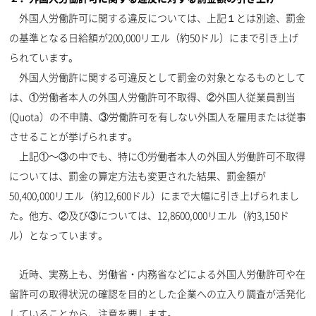
外国人労働許可に関する違反については、上記１とは別途、罰金
の基準となる日給額が200,000リエル（約50ドル）にまで引き上げ
られています。
外国人労働許に関する可違反として罰金の対象となるものとして
は、①労働者本人の外国人労働許可不取得、②外国人従業員割当
(Quota）の不申請、③労働許可を有しない外国人を雇用または従事
させることが挙げられます。
上記①〜③の中でも、特に①労働者本人の外国人労働許可不取得
については、罰金の算定方法も変更された結果、罰金額が
50,400,000リエル（約12,600ドル）にまで大幅に引き上げられまし
た。他方、②及び③については、12,8600,000リエル（約3,150ド
ル）となっています。
近時、実務上も、労働省・内務省などによる外国人労働許可や在
留許可の取得状況の確認を目的とした企業への立入り調査が活発化
していることから、注意を要します。