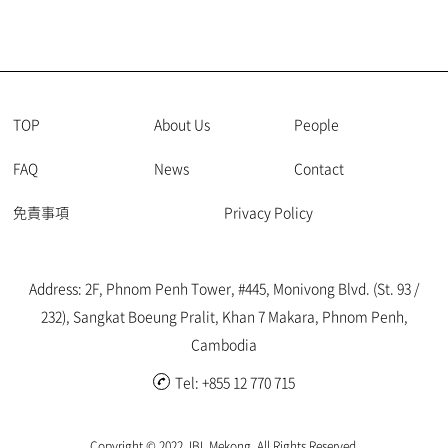
TOP
About Us
People
FAQ
News
Contact
免責事項
Privacy Policy
Address: 2F, Phnom Penh Tower, #445, Monivong Blvd. (St. 93 /
232), Sangkat Boeung Pralit, Khan 7 Makara, Phnom Penh,
Cambodia
Tel: +855 12 770 715
Copyright © 2022 JBL Mekong. All Rights Reserved.